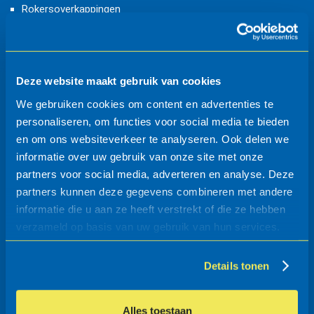
Rokersoverkappingen
Overkappingen
breedte (mm)
: 2220
constructie: staal thermisch verzinkt
dakbedekking: aluzinc profielplaten
Deze website maakt gebruik van cookies
modulair systeem
lengte (mm)
We gebruiken cookies om content en advertenties te
beginvak, uit te breiden met aanbouwvakken
personaliseren, om functies voor social media te bieden
geschikt voor etagerekken
en om ons websiteverkeer te analyseren. Ook delen we
montage op prefab betonvoeten, ingraven, op hoogte
informatie over uw gebruik van onze site met onze
hoogte (mm)
stellen onder maaiveld
partners voor social media, adverteren en analyse. Deze
partners kunnen deze gegevens combineren met andere
informatie die u aan ze heeft verstrekt of die ze hebben
hoogte boven MV (mm)
verzameld op basis van uw gebruik van hun services.
Details tonen
conservering
Alles toestaan