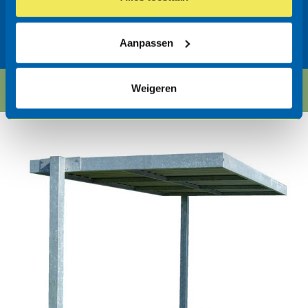
diepte-onder-mv-mm
Aanpassen
Weigeren
Systeeminformatie / Bestek >