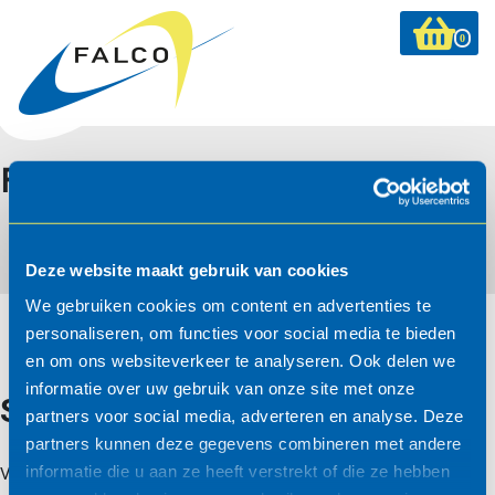
0
FalcoZan-180 overkapping
Deze website maakt gebruik van cookies
We gebruiken cookies om content en advertenties te
personaliseren, om functies voor social media te bieden
en om ons websiteverkeer te analyseren. Ook delen we
informatie over uw gebruik van onze site met onze
Systeemopbouw/-informatie
partners voor social media, adverteren en analyse. Deze
partners kunnen deze gegevens combineren met andere
informatie die u aan ze heeft verstrekt of die ze hebben
Van alle Falco producten bieden wij u een STABU en RAW