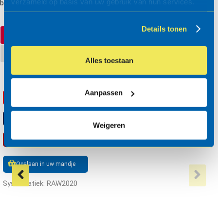
verzameld op basis van uw gebruik van hun services.
besteksomschrijving
Details tonen
RAW bestek
STABU2
Alles toestaan
Aanpassen
RSX
Opslaan
TXT
Opslaan
Weigeren
PDF
Opslaan
Opslaan in uw mandje
Systematiek: RAW2020