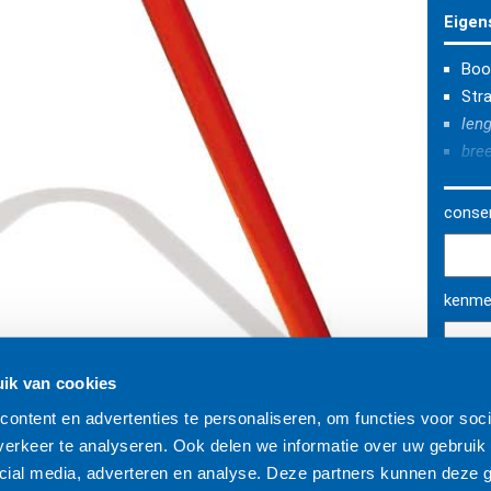
Eigen
Boo
Str
len
bre
hoo
hoo
conser
staa
bui
pla
kenmer
ik van cookies
ontent en advertenties te personaliseren, om functies voor soci
Syst
erkeer te analyseren. Ook delen we informatie over uw gebruik 
cial media, adverteren en analyse. Deze partners kunnen deze