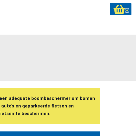
0
s een adequate boombeschermer om bomen
 auto’s en geparkeerde fietsen en
ietsen te beschermen.