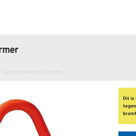
rmer
Systeeminformatie / Bestek
Dit i
tegen
bromf