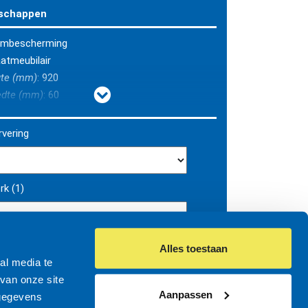
schappen
mbescherming
aatmeubilair
gte (mm)
: 920
edte (mm)
: 60
gte (mm)
: 1300
gte boven MV (mm)
: 800
vering
l thermisch verzinkt
s rond 60mm
atsen in gegraven gat en aanstorten met beton
k (1)
Alles toestaan
al media te
eeminformatie / Bestek >
van onze site
Aanpassen
 gegevens