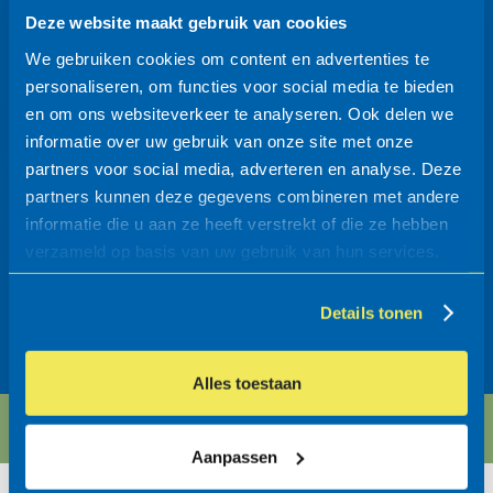
Eigenschappen
Deze website maakt gebruik van cookies
We gebruiken cookies om content en advertenties te
Verkeersgeleiders
personaliseren, om functies voor social media te bieden
Verkeersvoorzieningen
en om ons websiteverkeer te analyseren. Ook delen we
breedte (mm)
: 76
informatie over uw gebruik van onze site met onze
76
partners voor social media, adverteren en analyse. Deze
hoogte (mm)
: 200
partners kunnen deze gegevens combineren met andere
hoogte boven MV (mm)
: 200
lengte (mm)
informatie die u aan ze heeft verstrekt of die ze hebben
ligger: staal thermisch verzinkt diam. 76 mm
verzameld op basis van uw gebruik van hun services.
platstalen staanders 70x10mm
bescherming voor gevels en puien
conservering
Details tonen
met lage, platstalen staanders
montage op maaiveld d.m.v. voetplaten
Alles toestaan
Systeeminformatie / Bestek >
Aanpassen