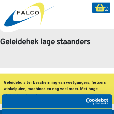
0
Geleidehek lage staanders
Geleidebuis ter bescherming van voetgangers, fietsers
winkelpuien, machines en nog veel meer. Met hoge
platstalen staanders.