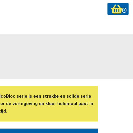
0
lcoBloc serie is een strakke en solide serie
oor de vormgeving en kleur helemaal past in
ijd.