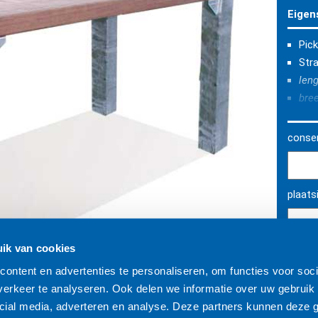
Eigen
Pick
Str
len
bre
hoo
hoo
conser
staa
taf
plaats
ik van cookies
ontent en advertenties te personaliseren, om functies voor soci
Syst
erkeer te analyseren. Ook delen we informatie over uw gebruik 
cial media, adverteren en analyse. Deze partners kunnen deze