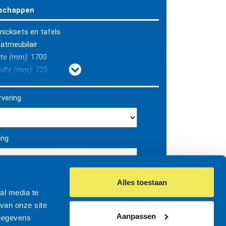
schappen
nicksets en tafels
aatmeubilair
gte (mm)
: 1700
edte (mm)
: 725
gte (mm)
: 750
gte boven MV (mm)
: 750
vering
l thermisch verzinkt
elblad: FSC-hardhouten latten
ing
Alles toestaan
al media te
eeminformatie / Bestek >
van onze site
Aanpassen
 gegevens