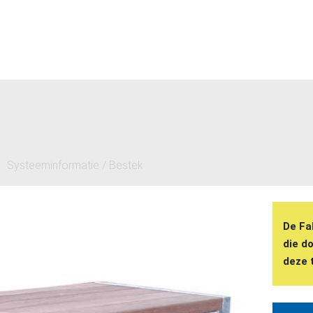
Systeeminformatie / Bestek
De Fa
die d
deze t