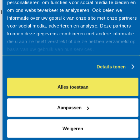
personaliseren, om functies voor social media te bieden en
om ons websiteverkeer te analyseren. Ook delen we
101010
722016
......
Aanbrengen paal
st
1.00
V
informatie over uw gebruik van onze site met onze partners
......
Aanbrengen paal.
voor social media, adverteren en analyse. Deze partners
......
Situering: ..... .
kunnen deze gegevens combineren met andere informatie
......
Volgens
die u aan ze heeft verstrekt of die ze hebben verzameld op
tekeningnr.(s): .....
basis van uw gebruik van hun services.
.
.2....
Afsluitpaal
st
1.00
Details tonen
......
Fabricaat: Falco
BV, o.g.
......
Type: Houten
Alles toestaan
afzetpaal, vast
......
Profiel (lxb):
145x145 mm
Aanpassen
......
Lengte: 1400 mm
......
- vaste afzetpaal
Weigeren
......
- diamantkop
......
- twee