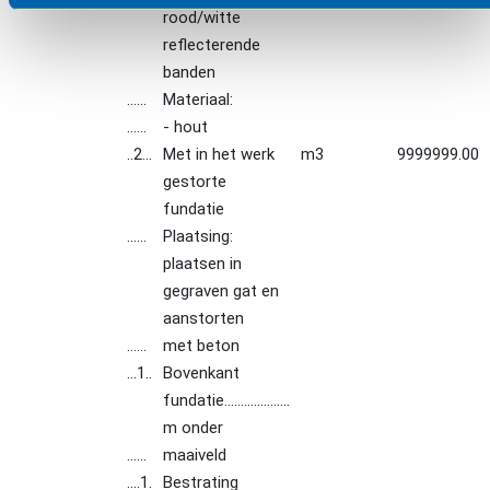
rood/witte
reflecterende
banden
......
Materiaal:
......
- hout
..2...
Met in het werk
m3
9999999.00
gestorte
fundatie
......
Plaatsing:
plaatsen in
gegraven gat en
aanstorten
......
met beton
...1..
Bovenkant
fundatie....................
m onder
......
maaiveld
....1.
Bestrating