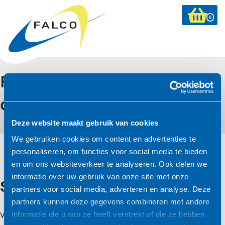
0
FalcoSpan betaalautomaat
overkapping
Deze website maakt gebruik van cookies
We gebruiken cookies om content en advertenties te
personaliseren, om functies voor social media te bieden
en om ons websiteverkeer te analyseren. Ook delen we
informatie over uw gebruik van onze site met onze
Systeemopbouw/-informatie
partners voor social media, adverteren en analyse. Deze
partners kunnen deze gegevens combineren met andere
informatie die u aan ze heeft verstrekt of die ze hebben
Van alle Falco producten bieden wij u een STABU en RAW