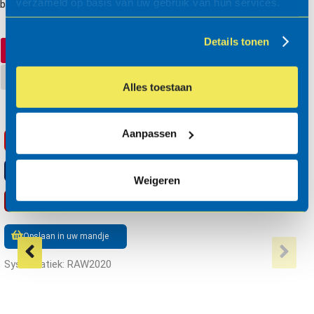
verzameld op basis van uw gebruik van hun services.
besteksomschrijving
Details tonen
RAW bestek
STABU2
Alles toestaan
Aanpassen
RSX
Opslaan
TXT
Opslaan
Weigeren
PDF
Opslaan
Opslaan in uw mandje
Systematiek: RAW2020