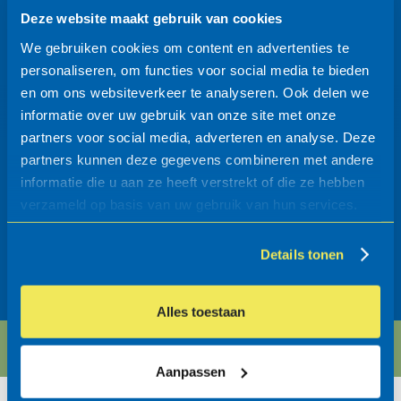
Eigenschappen
Deze website maakt gebruik van cookies
We gebruiken cookies om content en advertenties te
Fietsenrekken
personaliseren, om functies voor social media te bieden
Fietsparkeren
en om ons websiteverkeer te analyseren. Ook delen we
breedte (mm)
: 415
informatie over uw gebruik van onze site met onze
hoogte (mm)
: 832
partners voor social media, adverteren en analyse. Deze
massief staal diam. 22mm, thermisch verzinkt
partners kunnen deze gegevens combineren met andere
aanbindoog op elke wielbeugel
lengte (mm)
informatie die u aan ze heeft verstrekt of die ze hebben
afgeronde liggers tegen vuilophoping
verzameld op basis van uw gebruik van hun services.
wielklemhulzen: zwart rubber
FietsParKeur
conservering
Details tonen
los geplaatst op maaiveld
400
Fiets-parkeur
: ja
Alles toestaan
Systeeminformatie / Bestek >
Aanpassen