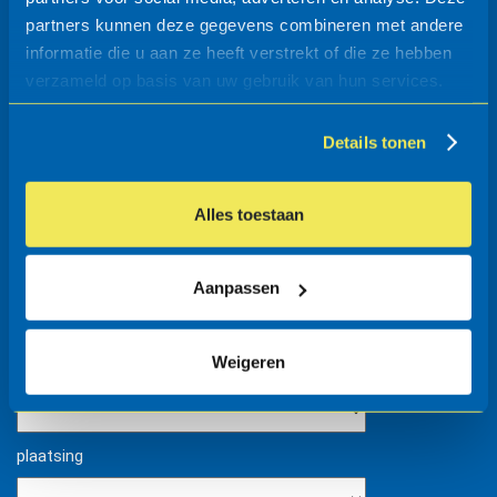
hoogte boven MV (mm)
partners kunnen deze gegevens combineren met andere
informatie die u aan ze heeft verstrekt of die ze hebben
verzameld op basis van uw gebruik van hun services.
zithoogte (mm)
Details tonen
materiaal (2)
Alles toestaan
conservering
Aanpassen
Weigeren
kenmerk (1)
plaatsing