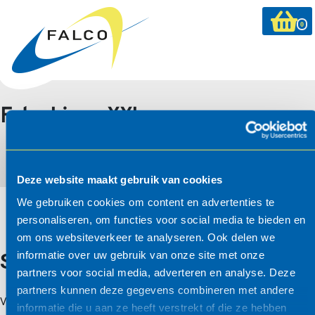
0
FalcoLinea XXL
Deze website maakt gebruik van cookies
We gebruiken cookies om content en advertenties te
personaliseren, om functies voor social media te bieden en
om ons websiteverkeer te analyseren. Ook delen we
informatie over uw gebruik van onze site met onze
Systeemopbouw/-informatie
partners voor social media, adverteren en analyse. Deze
partners kunnen deze gegevens combineren met andere
Van alle Falco producten bieden wij u een STABU en RAW
informatie die u aan ze heeft verstrekt of die ze hebben