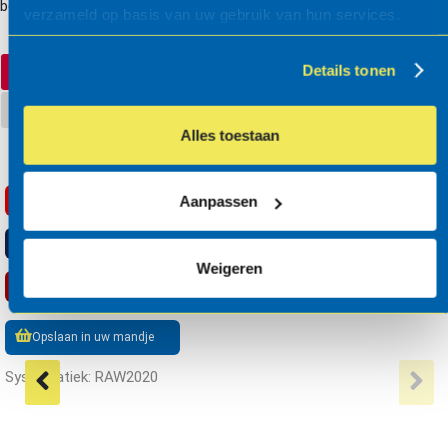
besteksomschrijving
verzameld op basis van uw gebruik van hun services.
Details tonen
RAW bestek
STABU2
Alles toestaan
Aanpassen
RSX
Opslaan
TXT
Opslaan
Weigeren
PDF
Opslaan
Opslaan in uw mandje
Systematiek: RAW2020