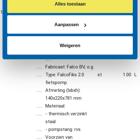
Alles toestaan
101010
722099
......
Aanbrengen
st
1.00
V
fietsmarkering object
Aanpassen
......
Aanbrengen
fietsmarkering object
......
Situering: ..... .
Weigeren
......
Volgens tekeningnr.(s):
..... .
......
Fabricaat: Falco BV, o.g.
......
Type: FalcoFiks 2.0
st
1.00
L
fietspomp
......
Afmeting (lxbxh):
140x220x781 mm
......
Materiaal:
......
- thermisch verzinkt
staal
......
- pompstang: rvs
......
Voorzien van