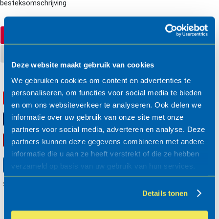
besteksomschrijving
RAW bestek
STABU2
Deze website maakt gebruik van cookies
We gebruiken cookies om content en advertenties te
personaliseren, om functies voor social media te bieden
RSX
Opslaan
en om ons websiteverkeer te analyseren. Ook delen we
informatie over uw gebruik van onze site met onze
TXT
Opslaan
partners voor social media, adverteren en analyse. Deze
PDF
Opslaan
partners kunnen deze gegevens combineren met andere
informatie die u aan ze heeft verstrekt of die ze hebben
Opslaan in uw mandje
verzameld op basis van uw gebruik van hun services.
Systematiek: RAW2020
Details tonen